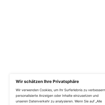
Erfüllen kultureller, pädagogischer,
Bildungsbedürfnisse der in Karlsruhe und der
Umgebung lebenden Ukrainer und Ukrainer, die in
Karlsruhe vorübergehend Zuflucht von der Aggression
Russlands gegen die Ukraine fanden.
Kontakt
Gellertstraße 14
76185 Karlsruhe
E-Mail:
ukzkarlsruhe@gmail.com
Regelungen
Wir schätzen Ihre Privatsphäre
weiter lesen
Wir verwenden Cookies, um Ihr Surferlebnis zu verbessern
personalisierte Anzeigen oder Inhalte einzusetzen und
unseren Datenverkehr zu analysieren. Wenn Sie auf „Alle