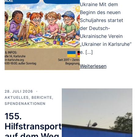
Ukraine Mit dem
Beginn des neuen
Schuljahres startet
der Deutsch-
Ukrainische Verein
„Ukrainer in Karlsruhe“
e. […]
Weiterlesen
28. JULI 2026
AKTUELLES
,
BERICHTE
,
SPENDENAKTIONEN
155.
Hilfstransport
auf dem Weg