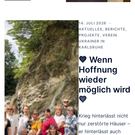
14. JULI 2026
AKTUELLES
,
BERICHTE
,
PROJEKTE
,
VEREIN
UKRAINER IN
KARLSRUHE
💙 Wenn
Hoffnung
wieder
möglich wird
💛
Krieg hinterlässt nicht
nur zerstörte Häuser –
er hinterlässt auch