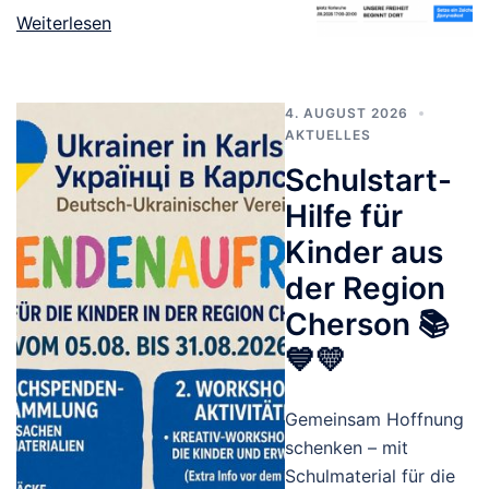
Weiterlesen
4. AUGUST 2026
AKTUELLES
Schulstart-
Hilfe für
Kinder aus
der Region
Cherson 📚
💙💛
Gemeinsam Hoffnung
schenken – mit
Schulmaterial für die