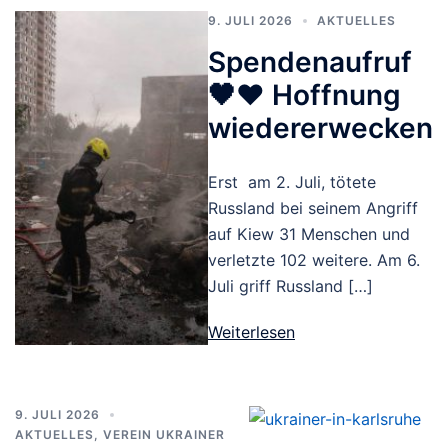
9. JULI 2026
AKTUELLES
Spendenaufruf
🖤❤️ Hoffnung
wiedererwecken
Erst am 2. Juli, tötete
Russland bei seinem Angriff
auf Kiew 31 Menschen und
verletzte 102 weitere. Am 6.
Juli griff Russland […]
Weiterlesen
9. JULI 2026
AKTUELLES
,
VEREIN UKRAINER