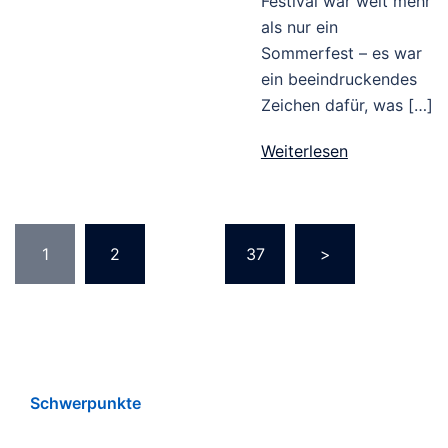
Festival war weit mehr
als nur ein
Sommerfest – es war
ein beeindruckendes
Zeichen dafür, was […]
Weiterlesen
1
2
…
37
>
Schwerpunkte