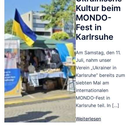
Kultur beim
MONDO-
Fest in
Karlrsuhe
Am Samstag, den 11.
Juli, nahm unser
Verein „Ukrainer in
Karlsruhe“ bereits zum
siebten Mal am
internationalen
MONDO-Fest in
Karlsruhe teil. In […]
Weiterlesen