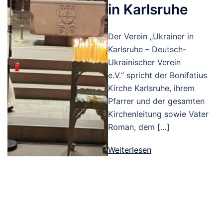
in Karlsruhe
Der Verein „Ukrainer in
Karlsruhe – Deutsch-
Ukrainischer Verein
e.V.“ spricht der Bonifatius
Kirche Karlsruhe, ihrem
Pfarrer und der gesamten
Kirchenleitung sowie Vater
Roman, dem […]
Weiterlesen