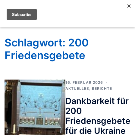
Schlagwort:
200
Friedensgebete
16. FEBRUAR 2026
AKTUELLES
,
BERICHTE
Dankbarkeit für
200
Friedensgebete
für die Ukraine