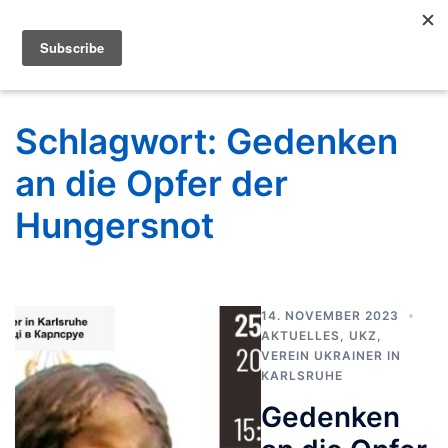
Schlagwort:
Gedenken
an die Opfer der
Hungersnot
14. NOVEMBER 2023
AKTUELLES
,
UKZ
,
VEREIN UKRAINER IN
KARLSRUHE
Gedenken