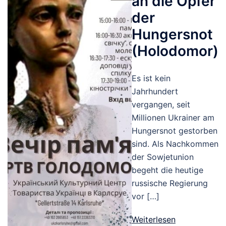
an die Opfer
der
Hungersnot
(Holodomor)
Es ist kein
Jahrhundert
vergangen, seit
Millionen Ukrainer am
Hungersnot gestorben
sind. Als Nachkommen
der Sowjetunion
begeht die heutige
russische Regierung
vor […]
Weiterlesen