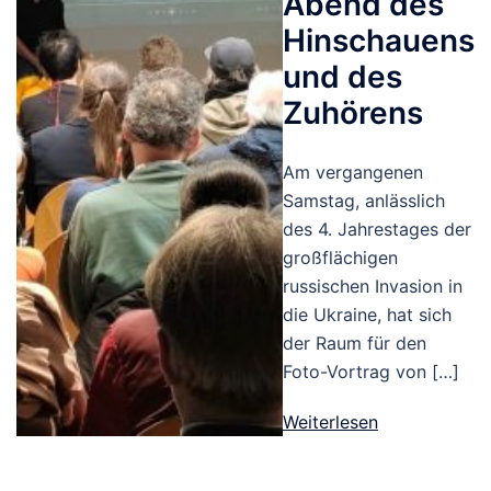
Abend des
Hinschauens
und des
Zuhörens
Am vergangenen
Samstag, anlässlich
des 4. Jahrestages der
großflächigen
russischen Invasion in
die Ukraine, hat sich
der Raum für den
Foto-Vortrag von […]
Weiterlesen