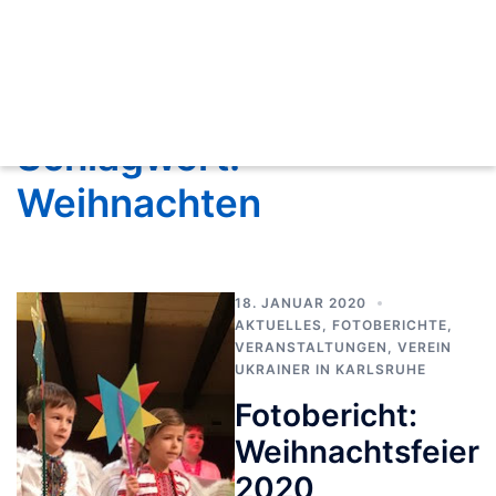
Schlagwort:
Weihnachten
18. JANUAR 2020
AKTUELLES
,
FOTOBERICHTE
,
VERANSTALTUNGEN
,
VEREIN
UKRAINER IN KARLSRUHE
Fotobericht:
Weihnachtsfeier
2020