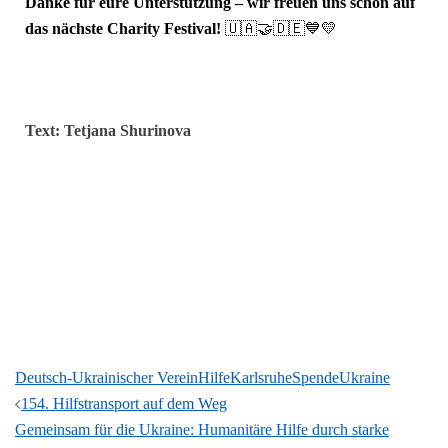
Danke für eure Unterstützung – wir freuen uns schon auf
das nächste Charity Festival!
🇺🇦🤝🇩🇪💙💛
Text: Tetjana Shurinova
Deutsch-Ukrainischer Verein
Hilfe
Karlsruhe
Spende
Ukraine
154. Hilfstransport auf dem Weg
Gemeinsam für die Ukraine: Humanitäre Hilfe durch starke