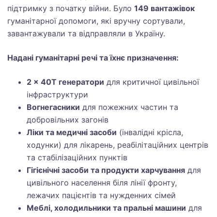
підтримку з початку війни. Було
149 вантажівок
гуманітарної допомоги, які вручну сортували,
завантажували та відправляли в Україну.
Надані гуманітарні речі та їхнє призначення:
2 x 40T генератори
для критичної цивільної
інфраструктури
Вогнегасники
для пожежних частин та
добровільних загонів
Ліки та медичні засоби
(інвалідні крісла,
ходунки) для лікарень, реабілітаційних центрів
та стабілізаційних пунктів
Гігієнічні засоби та продукти харчування
для
цивільного населення біля лінії фронту,
лежачих пацієнтів та нужденних сімей
Меблі, холодильники та пральні машини
для