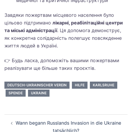
медичної та критичної інфраструктури
Завдяки пожертвам місцевого населення було
цільово підтримано
лікарні, реабілітаційні центри
та міські адміністрації
. Ця допомога демонструє,
як конкретна солідарність полегшує повсякденне
життя людей в Україні.
👉
Будь ласка, допоможіть вашими пожертвами
реалізувати ще більше таких проєктів.
DEUTSCH-UKRAINISCHER VEREIN
HILFE
KARLSRUHE
SPENDE
UKRAINE
Wann begann Russlands Invasion in die Ukraine
tatsächlich?