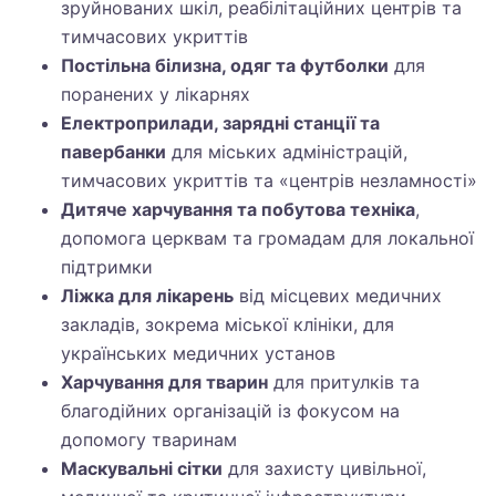
зруйнованих шкіл, реабілітаційних центрів та
тимчасових укриттів
Постільна білизна, одяг та футболки
для
поранених у лікарнях
Електроприлади, зарядні станції та
павербанки
для міських адміністрацій,
тимчасових укриттів та «центрів незламності»
Дитяче харчування та побутова техніка
,
допомога церквам та громадам для локальної
підтримки
Ліжка для лікарень
від місцевих медичних
закладів, зокрема міської клініки, для
українських медичних установ
Харчування для тварин
для притулків та
благодійних організацій із фокусом на
допомогу тваринам
Маскувальні сітки
для захисту цивільної,