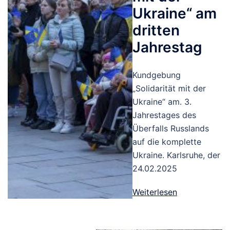
Ukraine“ am
dritten
Jahrestag
Kundgebung
„Solidarität mit der
Ukraine“ am. 3.
Jahrestages des
Überfalls Russlands
auf die komplette
Ukraine. Karlsruhe, der
24.02.2025
Weiterlesen