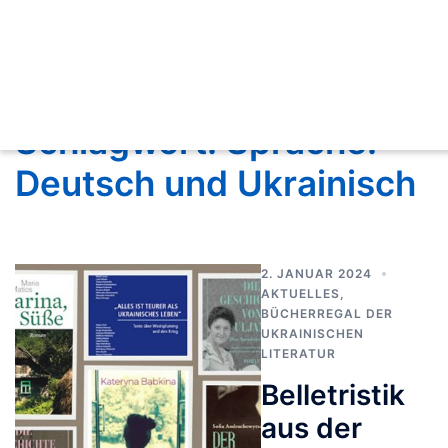
Schlagwort:
Sprache:
Deutsch und Ukrainisch
2. JANUAR 2024
AKTUELLES
,
BÜCHERREGAL DER
UKRAINISCHEN
LITERATUR
Belletristik
aus der