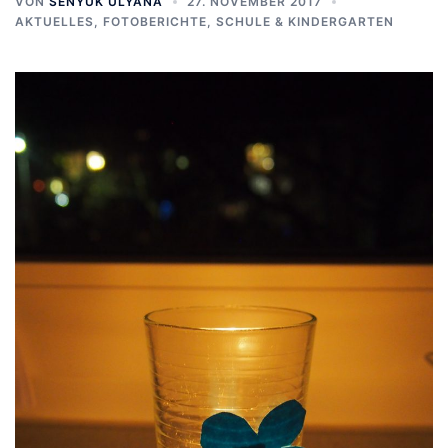
VON
SENYUK ULYANA
27. NOVEMBER 2017
AKTUELLES
,
FOTOBERICHTE
,
SCHULE & KINDERGARTEN