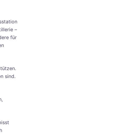
sstation
llerie –
dere für
en
tützen.
n sind.
n,
misst
h