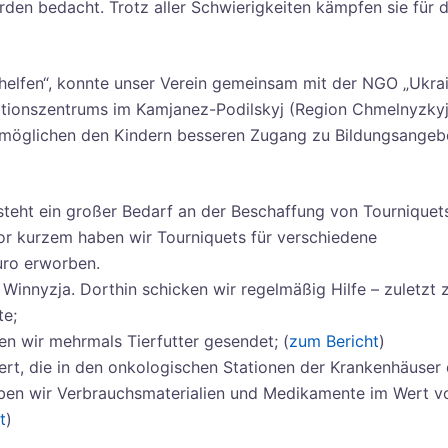
urden bedacht. Trotz aller Schwierigkeiten kämpfen sie für d
helfen“, konnte unser Verein gemeinsam mit der NGO „Ukra
itationszentrums im Kamjanez-Podilskyj (Region Chmelnyzkyj
rmöglichen den Kindern besseren Zugang zu Bildungsangeb
steht ein großer Bedarf an der Beschaffung von Tourniquet
or kurzem haben wir Tourniquets für verschiedene
uro erworben.
 Winnyzja. Dorthin schicken wir regelmäßig Hilfe – zuletzt
te;
en wir mehrmals Tierfutter gesendet; (
zum Bericht
)
ert, die in den onkologischen Stationen der Krankenhäuser
aben wir Verbrauchsmaterialien und Medikamente im Wert v
t
)