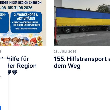
6
28. JULI 2026
t-Hilfe für
155. Hilfstransport 
us der Region
dem Weg
📚💙💛
,