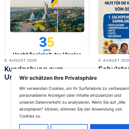
6. AUGUST 2026
4. AUGUST 202
Kundgebung zum
Schulstar
Unabhängigkeitstag
Kinder a
Wir schätzen Ihre Privatsphäre
Cherson 
Wir verwenden Cookies, um Ihr Surferlebnis zu verbessern
personalisierte Anzeigen oder Inhalte einzusetzen und
unseren Datenverkehr zu analysieren. Wenn Sie auf „Alle
akzeptieren" klicken, stimmen Sie der Anwendung von
Cookies zu.