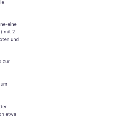
ie
ine-eine
) mit 2
oten und
s zur
 zum
 der
on etwa