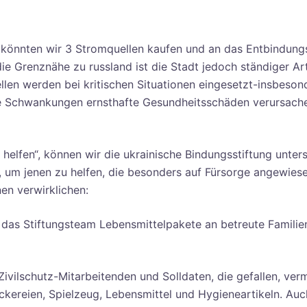
könnten wir 3 Stromquellen kaufen und an das Entbindung
 Grenznähe zu russland ist die Stadt jedoch ständiger Arti
len werden bei kritischen Situationen eingesetzt-insbeson
ere Schwankungen ernsthafte Gesundheitsschäden verursach
elfen“, können wir die ukrainische Bindungsstiftung unters
, um jenen zu helfen, die besonders auf Fürsorge angewiese
en verwirklichen:
 das Stiftungsteam Lebensmittelpakete an betreute Familie
 Zivilschutz-Mitarbeitenden und Solldaten, die gefallen, ver
eckereien, Spielzeug, Lebensmittel und Hygieneartikeln. Auc