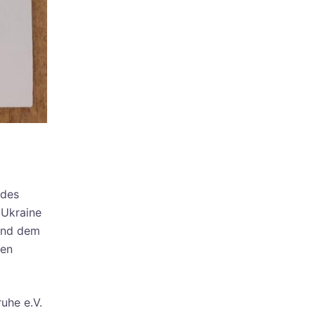
 des
 Ukraine
 und dem
hen
uhe e.V.