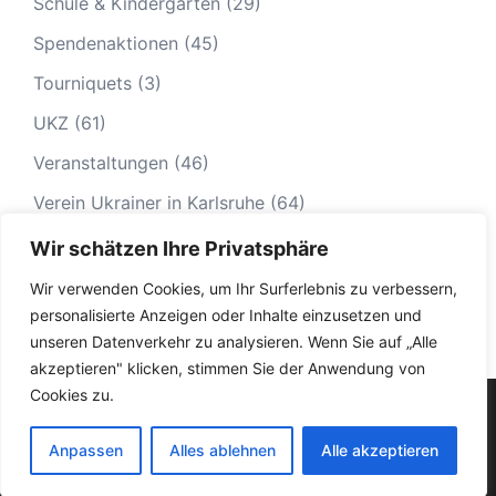
Schule & Kindergarten
(29)
Spendenaktionen
(45)
Tourniquets
(3)
UKZ
(61)
Veranstaltungen
(46)
Verein Ukrainer in Karlsruhe
(64)
Wir schätzen Ihre Privatsphäre
Wir verwenden Cookies, um Ihr Surferlebnis zu verbessern,
personalisierte Anzeigen oder Inhalte einzusetzen und
unseren Datenverkehr zu analysieren. Wenn Sie auf „Alle
akzeptieren" klicken, stimmen Sie der Anwendung von
Cookies zu.
© 2026 Ukrainer in Karlsruhe|
Impressum
|
Datenschutz
|
Termine - Veranstaltungen
Anpassen
Alles ablehnen
Alle akzeptieren