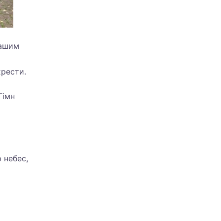
нашим
хрести.
Гімн
 небес,