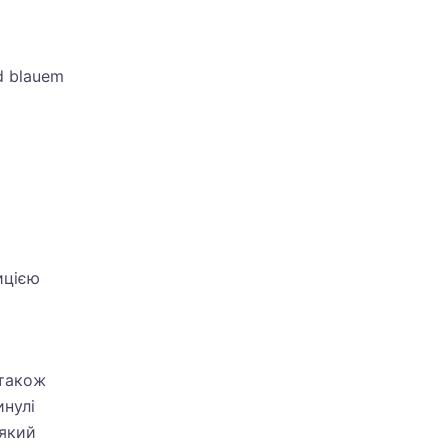
nd blauem
ицією
 також
инулі
 який