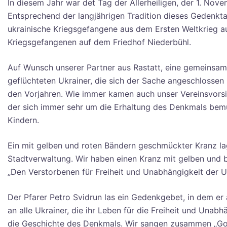
In diesem Jahr war det Tag der Allerheiligen, der 1. Nov
Entsprechend der langjährigen Tradition dieses Gedenkt
ukrainische Kriegsgefangene aus dem Ersten Weltkrieg au
Kriegsgefangenen auf dem Friedhof Niederbühl.
Auf Wunsch unserer Partner aus Rastatt, eine gemeinsame
geflüchteten Ukrainer, die sich der Sache angeschlosse
den Vorjahren. Wie immer kamen auch unser Vereinsvorsit
der sich immer sehr um die Erhaltung des Denkmals bemüh
Kindern.
Ein mit gelben und roten Bändern geschmückter Kranz la
Stadtverwaltung. Wir haben einen Kranz mit gelben und 
„Den Verstorbenen für Freiheit und Unabhängigkeit der Uk
Der Pfarer Petro Svidrun las ein Gedenkgebet, in dem er a
an alle Ukrainer, die ihr Leben für die Freiheit und Unabh
die Geschichte des Denkmals. Wir sangen zusammen „Gott