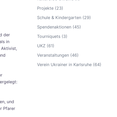
Projekte
(23)
Schule & Kindergarten
(29)
Spendenaktionen
(45)
d der
Tourniquets
(3)
ls in
UKZ
(61)
Aktivist,
und
Veranstaltungen
(46)
Verein Ukrainer in Karlsruhe
(64)
er
ergelegt:
ben, und
r Pfarer