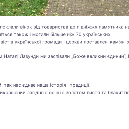
а поклали вінок від товариства до підніжжя пам’ятника 
яться також і могили більше ніж 70 українських
істів української громади і церкви поставлені кам’яні 
м Наталі Лазунди ми заспівали „Боже великий єдиний“, 
так нас єднає наша історія і традиції.
икрашений лагідною осінню золотом листя та блакиттю