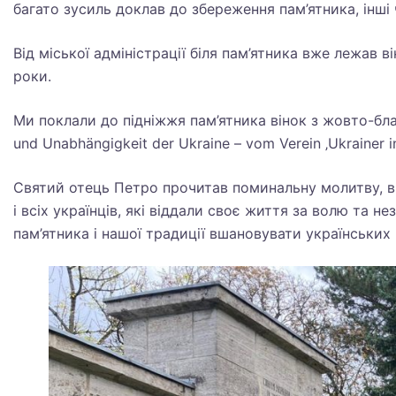
багато зусиль доклав до збереження пам’ятника, інші 
Від міської адміністрації біля пам’ятника вже лежав
роки.
Ми поклали до підніжжя пам’ятника вінок з жовто-блак
und Unabhängigkeit der Ukraine – vom Verein ‚Ukrainer in
Святий отець Петро прочитав поминальну молитву, в я
і всіх українців, які віддали своє життя за волю та не
пам’ятника і нашої традиції вшановувати українських