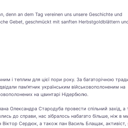
an, denn an dem Tag vereinen uns unsere Geschichte und
inische Gebet, geschmückt mit sanften Herbstgoldblättern u
чним і теплим для цієї пори року. За багаторічною трад
двідали пам’ятник українським військовополоненим на
ковополонених на цвинтарі Нідербюлю.
пана Олександра Стародуба провести спільний захід, а
ились до справи, нас зібралось набагато більше, ніж в м
 Віктор Сердюк, а також пан Василь Блащак, активіст,