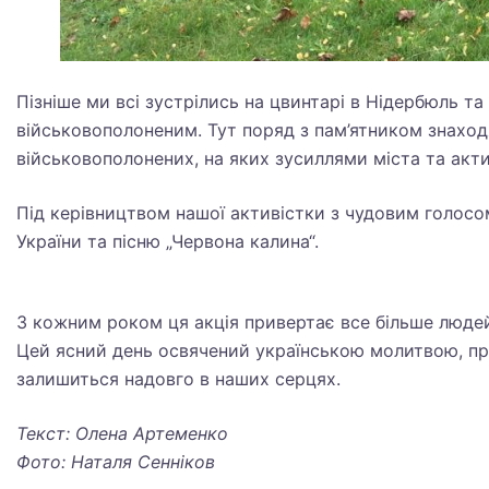
Пізніше ми всі зустрілись на цвинтарі в Нідербюль т
військовополоненим. Тут поряд з пам’ятником знаход
військовополонених, на яких зусиллями міста та актив
Під керівництвом нашої активістки з чудовим голосо
України та пісню „Червона калина“.
З кожним роком ця акція привертає все більше людей, 
Цей ясний день освячений українською молитвою, пр
залишиться надовго в наших серцях.
Текст: Олена Артеменко
Фото: Наталя Сенніков