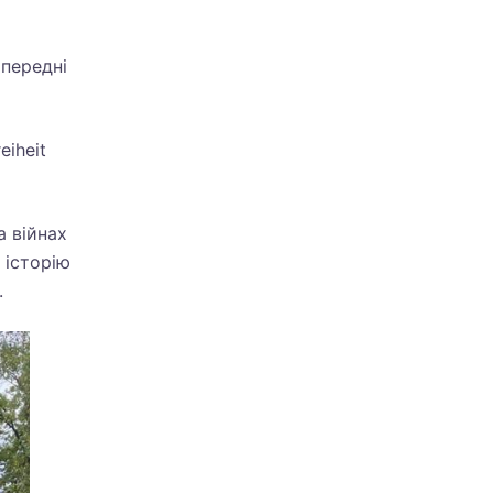
опередні
eiheit
а війнах
 історію
.