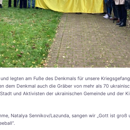
hl und legten am Fuße des Denkmals für unsere Kriegsgefan
ben dem Denkmal auch die Gräber von mehr als 70 ukrainis
tadt und Aktivisten der ukrainischen Gemeinde und der Ki
mme, Natalya Sennikov/Lazunda, sangen wir „Gott ist groß u
eball“.