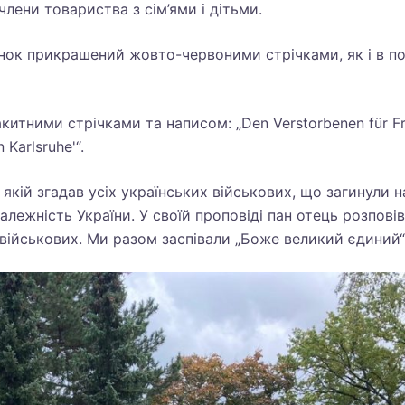
члени товариства з сім’ями і дітьми.
 вінок прикрашений жовто-червоними стрічками, як і в п
итними стрічками та написом: „Den Verstorbenen für Fr
 Karlsruhe'“.
кій згадав усіх українських військових, що загинули н
залежність України. У своїй проповіді пан отець розповів
 військових. Ми разом заспівали „Боже великий єдиний“