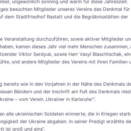
ember, ungewönlich sonning und warm für diese Jahreszeit.
ages besuchten Mitglieder unseres Vereins das Denkmal für
f dem Stadtfriedhof Rastatt und die Begräbnisstätten der
 Veranstaltung durchzuführen, sowie aktiver Mitglieder un
n haben, kamen dieses Jahr viel mehr Menschen zusammen, a
zender Viktor Serdyuk, sowie Herr Vasyl Blaschtschak, ein 
te, und andere Mitglieder des Vereins mit ihren Familien 
g bereits wie in den Vorjahren in der Nähe des Denkmals d
blauen Bändern und der Inschrift am Fuß des Denkmals nied
raine – vom Verein ‚Ukrainer in Karlsruhe'“.
n alle ukrainischen Soldaten erinnerte, die in Kriegen star
ängigkeit der Ukraine abgaben. In seiner Predigt erzählte de
 ist groß und eins“.