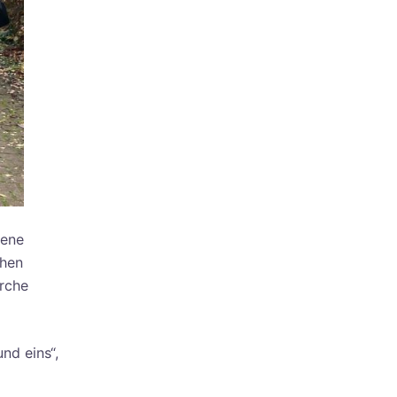
gene
chen
rche
nd eins“,