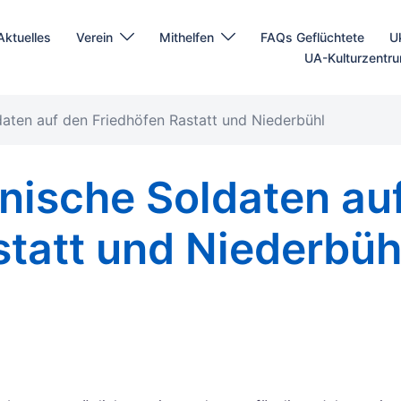
Aktuelles
Verein
Mithelfen
FAQs Geflüchtete
U
UA-Kulturzentr
aten auf den Friedhöfen Rastatt und Niederbühl
nische Soldaten au
statt und Niederbüh