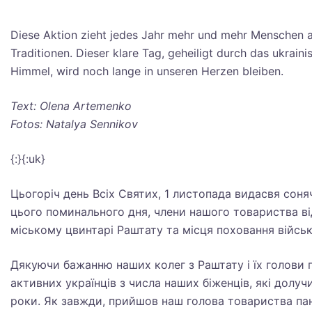
Diese Aktion zieht jedes Jahr mehr und mehr Menschen 
Traditionen. Dieser klare Tag, geheiligt durch das ukra
Himmel, wird noch lange in unseren Herzen bleiben.
Text: Olena Artemenko
Fotos: Natalya Sennikov
{:}{:uk}
Цьогоріч день Всіх Святих, 1 листопада видасвя соня
цього поминального дня, члени нашого товариства ві
міському цвинтарі Раштату та місця поховання війсь
Дякуючи бажанню наших колег з Раштату і їх голови 
активних українців з числа наших біженців, які долуч
роки. Як завжди, прийшов наш голова товариства пан