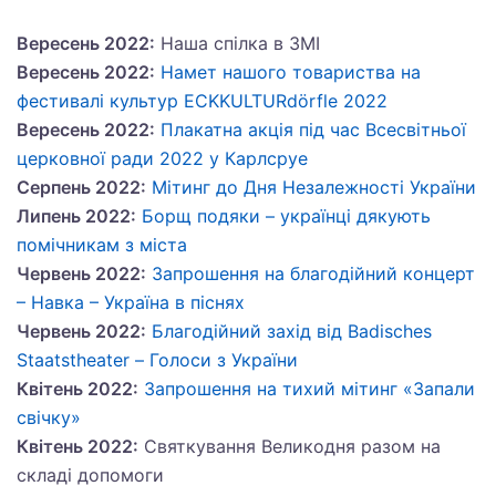
Вересень 2022:
Наша спілка в ЗМІ
Вересень 2022:
Намет нашого товариства на
фестивалі культур ECKKULTURdörfle 2022
Вересень 2022:
Плакатна акція під час Всесвітньої
церковної ради 2022 у Карлсруе
Серпень 2022:
Мітинг до Дня Незалежності України
Липень 2022:
Борщ подяки – українці дякують
помічникам з міста
Червень 2022:
Запрошення на благодійний концерт
– Навка – Україна в піснях
Червень 2022:
Благодійний захід від Badisches
Staatstheater – Голоси з України
Квітень 2022:
Запрошення на тихий мітинг «Запали
свічку»
Квітень 2022:
Святкування Великодня разом на
складі допомоги