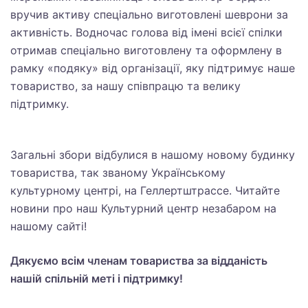
вручив активу спеціально виготовлені шеврони за
активність. Водночас голова від імені всієї спілки
отримав спеціально виготовлену та оформлену в
рамку «подяку» від організації, яку підтримує наше
товариство, за нашу співпрацю та велику
підтримку.
Загальні збори відбулися в нашому новому будинку
товариства, так званому Українському
культурному центрі, на Геллертштрассе. Читайте
новини про наш Культурний центр незабаром на
нашому сайті!
Дякуємо всім членам товариства за відданість
нашій спільній меті і підтримку!