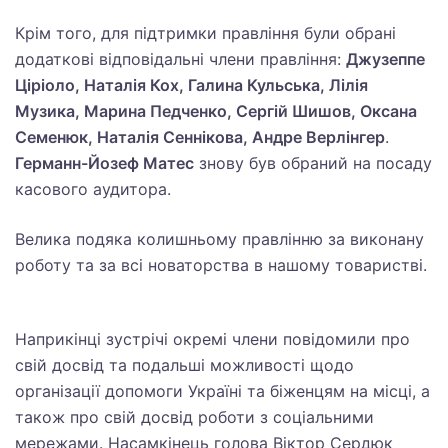
Крім того, для підтримки правління були обрані
додаткові відповідальні члени правління:
Джузеппе
Ціріоло, Наталія Кох, Галина Кульська, Лілія
Музика, Марина Педченко, Сергій Шишов, Оксана
Семенюк, Наталія Сеннікова, Андре Верлінгер
.
Германн-Йозеф Матес
знову був обраний на посаду
касового аудитора.
Велика подяка колишньому правлінню за виконану
роботу та за всі новаторства в нашому товаристві.
Наприкінці зустрічі окремі члени повідомили про
свій досвід та подальші можливості щодо
організації допомоги Україні та біженцям на місці, а
також про свій досвід роботи з соціальними
мережами. Насамкінець голова Віктор Сердюк