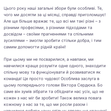
Цього року наші загальні збори були особливі. Те,
чого ми досягли за ці місяці, справді приголомшує!
Але ще більше вражає те, що всі ми такі різні – з
різними професіями, з різними підходами та
досвідом – своїми прагненнями та спільними
зусиллями – змогли зробити стільки добра, і тим
самим допомогти рідній країні!
При цьому ми не посварилися, а навпаки, ми
навчилися краще розуміти одне одного, знаходити
спільну мову та функціонувати й розвиватися як
команда! Це просто чудово! Особлива заслуга в
цьому попереднього голови Віктора Сердюка. Бо
саме він зумів зібрати та об’єднати нас усіх, що не
кожен з нас міг би зробити! Також велика повага
кожному з нас за те, що ми росли разом і
навчилися робити нашу спільну справу ще кращою!