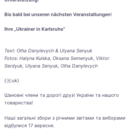
Bis bald bei unseren nächsten Veranstaltungen
!
Ihre „Ukrainer in Karlsruhe“
Text: Olha Danylevych & Ulyana Senyuk
Fotos: Halyna Kulska, Oksana Semenyuk, Viktor
Serdyuk, Ulyana Senyuk, Olha Danylevych
{:}{:uk}
Шановні члени та дорогі друзі України та нашого
товариства!
Наші загальні збори з річними звітами та виборами
відбулися 17 вересня.