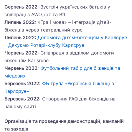
Серпень 2022:
Зустріч українських батьків у
співпраці з AWO, ibz та BfI
Липень 2022:
«Гра і мова» – інтеграція дітей-
біженців через театральний курс
Липень 2022:
Допомога дітям-біженцям у Карлсруе
– Дякуємо Ротарі-клубу Карлсруе
Червень 2022:
Співпраця з відділом допомоги
бiженцям Karlsruhe
Червень 2022:
Футбольний табір для біженців та
місцевих
Березень 2022:
ФБ група «Українські біженці в
Карлсруе»
Березень 2022:
Створення FAQ для біженців на
нашому сайті
Організація та проведення демонстрацій, кампаній
та заходів