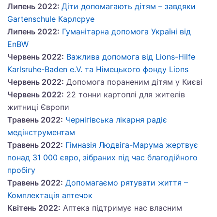
Липень 2022:
Діти допомагають дітям – завдяки
Gartenschule Карлсруе
Липень 2022:
Гуманітарна допомога Україні від
EnBW
Червень 2022:
Важлива допомога від Lions-Hilfe
Karlsruhe-Baden e.V. та Німецького фонду Lions
Червень 2022:
Допомога пораненим дітям у Києві
Червень 2022:
22 тонни картоплі для жителів
житниці Європи
Травень 2022:
Чернігівська лікарня радіє
медінструментам
Травень 2022:
Гімназія Людвіга-Марума жертвує
понад 31 000 євро, зібраних під час благодійного
пробігу
Травень 2022:
Допомагаємо рятувати життя –
Комплектація аптечок
Квітень 2022:
Аптека підтримує нас власним