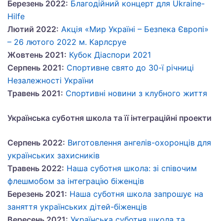
Березень 2022:
Благодійний концерт для Ukraine-
Hilfe
Лютий 2022:
Акція «Мир Україні – Безпека Європі»
– 26 лютого 2022 м. Карлсруе
Жовтень 2021:
Кубок Діаспори 2021
Серпень 2021:
Спортивне свято до 30-ї річниці
Незалежності України
Травень 2021:
Спортивні новини з клубного життя
Українська суботня школа та її інтеграційні проекти
Серпень 2022:
Виготовлення ангелів-охоронців для
українських захисників
Травень 2022:
Наша суботня школа: зі співочим
флешмобом за інтеграцію біженців
Березень 2021:
Наша суботня школа запрошує на
заняття українських дітей-біженців
Вересень 2021:
Українська суботня школа та