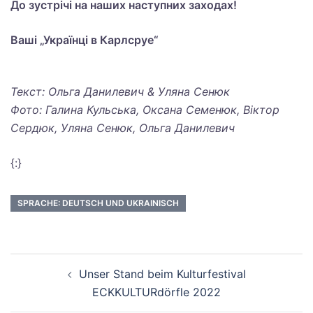
До зустрічі на наших наступних заходах!
Ваші „Українці в Карлсруе“
Текст: Ольга Данилевич & Уляна Сенюк
Фото: Галина Кульська, Оксана Семенюк, Віктор
Сердюк, Уляна Сенюк, Ольга Данилевич
{:}
SPRACHE: DEUTSCH UND UKRAINISCH
Unser Stand beim Kulturfestival
ECKKULTURdörfle 2022