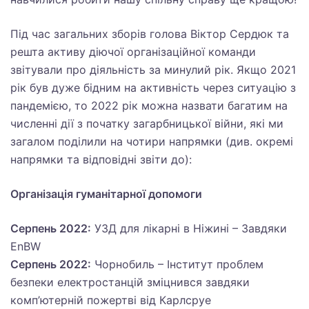
Під час загальних зборів голова Віктор Сердюк та
решта активу діючої організаційної команди
звітували про діяльність за минулий рік. Якщо 2021
рік був дуже бідним на активність через ситуацію з
пандемією, то 2022 рік можна назвати багатим на
численні дії з початку загарбницької війни, які ми
загалом поділили на чотири напрямки (див. окремі
напрямки та відповідні звіти до):
Організація гуманітарної допомоги
Серпень 2022:
УЗД для лікарні в Ніжині – Завдяки
EnBW
Серпень 2022:
Чорнобиль – Інститут проблем
безпеки електростанцій зміцнився завдяки
комп’ютерній пожертві від Карлсруе