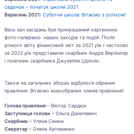
садочок – початок школи 2021
Вересень 2021:
Суботня школа: Вітаємо з успіхом!
Весь зал засідань був прикрашений картинною
фото-галереєю наших заходів та подій. Після
річного звіту фінансовий звіт за 2021 рік і частково
за 2022 рік представили скарбник Андре Верлінгер
і помічник скарбника Джузеппе Ціріоло.
Також на загальних зборах відбулося обрання
правління. Вітаємо новообраних членів правління!
Голова правління
– Віктор Сердюк
Заступниця голови
– Ольга Данилевич
Скарбник
– Уляна Сенюк
Секретар
– Олена Артеменко